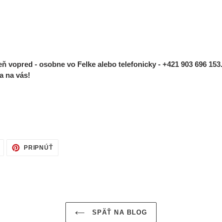
 vopred - osobne vo Felke alebo telefonicky - +421 903 696 15
a na vás!
TWEETOVAŤ
PRIPNÚŤ
PRIPNÚŤ
NA
NA
TWITTERI
PINTERESTE
SPÄŤ NA BLOG