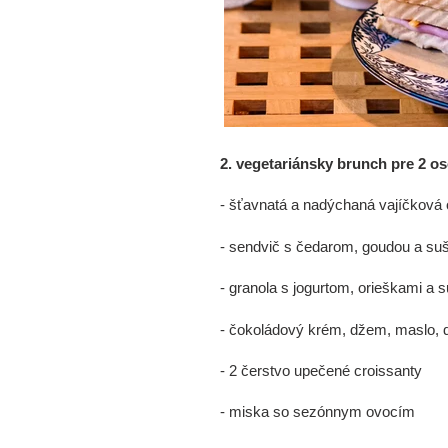
2. vegetariánsky brunch pre 2 os
- šťavnatá a nadýchaná vajíčková 
- sendvič s čedarom, goudou a su
- granola s jogurtom, orieškami a
- čokoládový krém, džem, maslo, 
- 2 čerstvo upečené croissanty
- miska so sezónnym ovocím