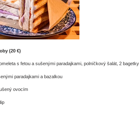
oby (20 €)
omeleta s fetou a sušenými paradajkami, polníčkový šalát, 2 bagetk
šenými paradajkami a bazalkou
 sušený ovocím
dip