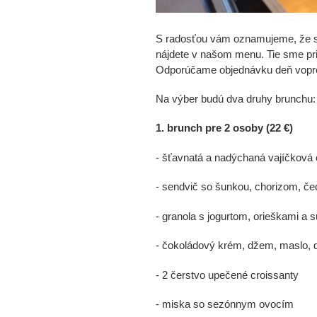
S radosťou vám oznamujeme, že sm
nájdete v našom menu. Tie sme prip
Odporúčame objednávku deň vopred
Na výber budú dva druhy brunchu:
1. brunch pre 2 osoby (22 €)
-
šťavnatá a nadýchaná
vajíčková 
- sendvič so šunkou, chorizom, č
- granola s jogurtom, orieškami a
- čokoládový krém, džem, maslo, 
- 2 čerstvo upečené croissanty
- miska so sezónnym ovocím