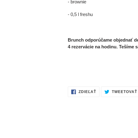
- brownie
- 0,5 l freshu
Brunch odporúčame objednať deň
4 rezervácie na hodinu. Tešíme s
ZDIELAŤ
ZDIEĽAŤ
TWEETOVAŤ
NA
FACEBOOKU