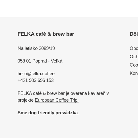
FELKA café & brew bar
Dôl
Na letisko 2089/19
Obc
Och
058 01 Poprad - Veľká
Coo
Kon
hello@felka.coffee
+421 903 696 153
FELKA café & brew bar je overená kaviareň v
projekte
European Coffee Trip.
Sme dog friendly prevádzka.