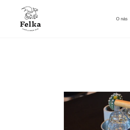
Prejsť
na
obsah
O nás