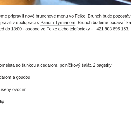
e pripravili nové brunchové menu vo Felke! Brunch bude pozostávať
ravili v spolupráci s
Pánom Tymiánom
. Brunch budeme podávať kaž
 do 18:00 - osobne vo Felke alebo telefonicky - +421 903 696 153.
omeleta so šunkou a čedarom, polníčkový šalát, 2 bagetky
edarom a goudou
 sušený ovocím
dip