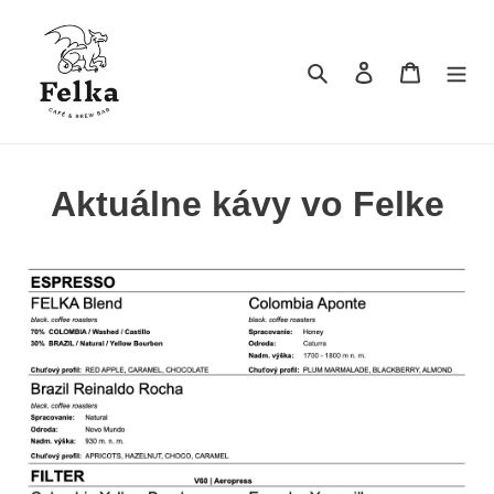
Prejsť
na
obsah
Vyhľadať
Prihlásiť sa
Košík
Aktuálne kávy vo Felke