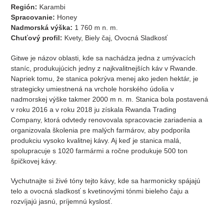
Región:
Karambi
Spracovanie:
Honey
Nadmorská výška:
1 760 m n. m.
Chuťový profil:
Kvety, Biely čaj, Ovocná Sladkosť
Gitwe je názov oblasti, kde sa nachádza jedna z umývacích
staníc, produkujúcich jedny z najkvalitnejších káv v Rwande.
Napriek tomu, že stanica pokrýva menej ako jeden hektár, je
strategicky umiestnená na vrchole horského údolia v
nadmorskej výške takmer 2000 m n. m. Stanica bola postavená
v roku 2016 a v roku 2018 ju získala Rwanda Trading
Company, ktorá odvtedy renovovala spracovacie zariadenia a
organizovala školenia pre malých farmárov, aby podporila
produkciu vysoko kvalitnej kávy. Aj keď je stanica malá,
spolupracuje s 1020 farmármi a ročne produkuje 500 ton
špičkovej kávy.
Vychutnajte si živé tóny tejto kávy, kde sa harmonicky spájajú
telo a ovocná sladkosť s kvetinovými tónmi bieleho čaju a
rozvíjajú jasnú, príjemnú kyslosť.