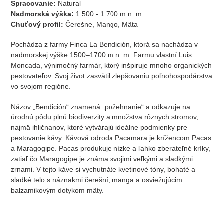
Spracovanie:
Natural
Nadmorská výška:
1 500 - 1 700 m n. m.
Chuťový profil:
Čerešne, Mango, Mäta
Pochádza z farmy Finca La Bendición, ktorá sa nachádza v
nadmorskej výške 1500–1700 m n. m. Farmu vlastní Luis
Moncada, výnimočný farmár, ktorý inšpiruje mnoho organických
pestovateľov. Svoj život zasvätil zlepšovaniu poľnohospodárstva
vo svojom regióne.
Názov „Bendición“ znamená „požehnanie“ a odkazuje na
úrodnú pôdu plnú biodiverzity a množstva rôznych stromov,
najmä ihličnanov, ktoré vytvárajú ideálne podmienky pre
pestovanie kávy. Kávová odroda Pacamara je krížencom Pacas
a Maragogipe. Pacas produkuje nízke a ľahko zberateľné kríky,
zatiaľ čo Maragogipe je známa svojimi veľkými a sladkými
zrnami. V tejto káve si vychutnáte kvetinové tóny, bohaté a
sladké telo s náznakmi čerešní, manga a osviežujúcim
balzamikovým dotykom mäty.