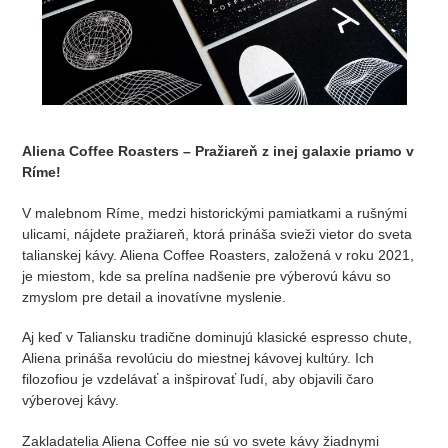
Aliena Coffee Roasters – Pražiareň z inej galaxie priamo v
Ríme!
V malebnom Ríme, medzi historickými pamiatkami a rušnými
ulicami, nájdete pražiareň, ktorá prináša svieži vietor do sveta
talianskej kávy. Aliena Coffee Roasters, založená v roku 2021,
je miestom, kde sa prelína nadšenie pre výberovú kávu so
zmyslom pre detail a inovatívne myslenie.
Aj keď v Taliansku tradične dominujú klasické espresso chute,
Aliena prináša revolúciu do miestnej kávovej kultúry. Ich
filozofiou je vzdelávať a inšpirovať ľudí, aby objavili čaro
výberovej kávy.
Zakladatelia Aliena Coffee nie sú vo svete kávy žiadnymi