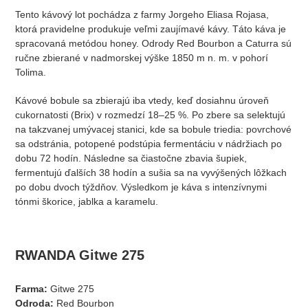
Tento kávový lot pochádza z farmy Jorgeho Eliasa Rojasa,
ktorá pravidelne produkuje veľmi zaujímavé kávy. Táto káva je
spracovaná metódou honey. Odrody Red Bourbon a Caturra sú
ručne zbierané v nadmorskej výške 1850 m n. m. v pohorí
Tolima.
Kávové bobule sa zbierajú iba vtedy, keď dosiahnu úroveň
cukornatosti (Brix) v rozmedzí 18–25 %. Po zbere sa selektujú
na takzvanej umývacej stanici, kde sa bobule triedia: povrchové
sa odstránia, potopené podstúpia fermentáciu v nádržiach po
dobu 72 hodín. Následne sa čiastočne zbavia šupiek,
fermentujú ďalších 38 hodín a sušia sa na vyvýšených lôžkach
po dobu dvoch týždňov. Výsledkom je káva s intenzívnymi
tónmi škorice, jablka a karamelu.
RWANDA Gitwe 275
Farma:
Gitwe 275
Odroda:
Red Bourbon