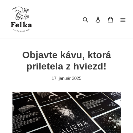
Prejsť
na
obsah
Vyhľadať
Prihlásiť sa
Košík
Objavte kávu, ktorá
priletela z hviezd!
17. január 2025