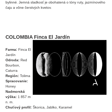
bylinné. Jemná sladkosť je obohatená o tóny ruty, jazmínového
čaju a vône čerstvých kvetov.
COLOMBIA Finca El Jardín
Farma:
Finca El
Jardín
Odroda:
Red
Bourbon,
Caturra
Región:
Tolima
Spracovanie:
Honey
Nadmorská
výška:
1 857 m
n. m.
Chuťový profil:
Škorica, Jablko, Karamel