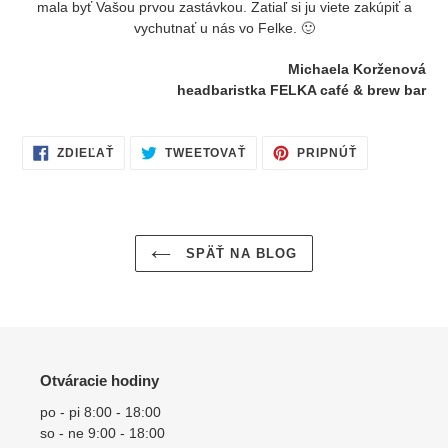
mala byť Vašou prvou zastávkou. Zatiaľ si ju viete zakúpiť a
vychutnať u nás vo Felke. 🙂
Michaela Korženová
headbaristka FELKA café & brew bar
ZDIELAŤ
TWEETOVAŤ
PRIPNÚŤ
ZDIEĽAŤ
TWEETOVAŤ
PRIPNÚŤ
NA
NA
NA
FACEBOOKU
TWITTERI
PINTERESTE
SPÄŤ NA BLOG
Otváracie hodiny
po - pi 8:00 - 18:00
so - ne 9:00 - 18:00