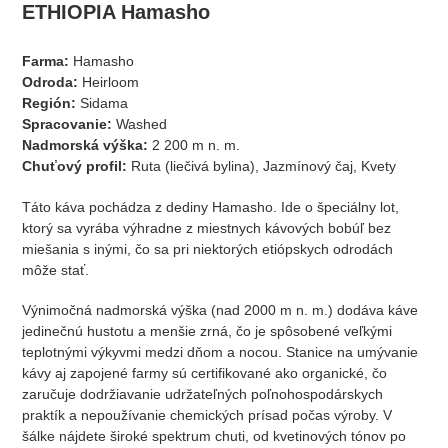
ETHIOPIA Hamasho
Farma:
Hamasho
Odroda:
Heirloom
Región:
Sidama
Spracovanie:
Washed
Nadmorská výška:
2 200 m n. m.
Chuťový profil:
Ruta (liečivá bylina), Jazmínový čaj, Kvety
Táto káva pochádza z dediny Hamasho. Ide o špeciálny lot,
ktorý sa vyrába výhradne z miestnych kávových bobúľ bez
miešania s inými, čo sa pri niektorých etiópskych odrodách
môže stať.
Výnimočná nadmorská výška (nad 2000 m n. m.) dodáva káve
jedinečnú hustotu a menšie zrná, čo je spôsobené veľkými
teplotnými výkyvmi medzi dňom a nocou. Stanice na umývanie
kávy aj zapojené farmy sú certifikované ako organické, čo
zaručuje dodržiavanie udržateľných poľnohospodárskych
praktík a nepoužívanie chemických prísad počas výroby. V
šálke nájdete široké spektrum chuti, od kvetinových tónov po