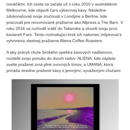
nováčikmi. Ich cesta sa začala už v roku 2010 v austrálskom
Melbourne, kde objavili čaro výberovej kávy. Následne
zdokonaľovali svoje zručnosti v Londýne a Berlíne, kde
pracovali pre renomované pražiarne ako Allpress a The Barn. V
roku 2016 sa rozhodli vrátiť do Talianska a otvorili svoju prvú
kaviareň Faro. Tento rozhodujúci krok ich nakoniec inšpiroval k
vytvoreniu vlastnej pražiarne Aliena Coffee Roasters.
A aby pokryli chute širokého spektra kávových nadšencov,
rozdelili svoju ponuku do dvoch radov: ALIENA, kde nájdete
svetle pražené zrná plné ovocných tónov, a UMANA, ktorá
prináša stredne pražené kávy s jemnými, vyváženými chuťami.